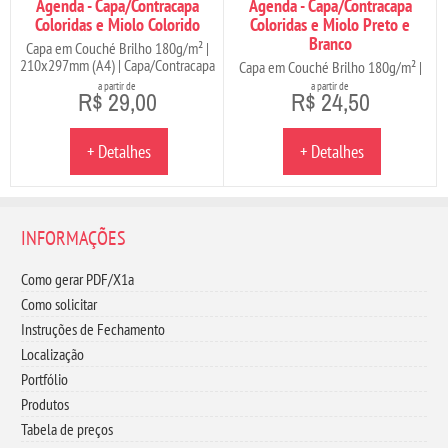
Agenda - Capa/Contracapa
Agenda - Capa/Contracapa
Coloridas e Miolo Colorido
Coloridas e Miolo Preto e
Branco
Capa em Couché Brilho 180g/m² |
210x297mm (A4) | Capa/Contracapa
Capa em Couché Brilho 180g/m² |
4x0 e Miolo 4x4
210x297mm (A4) | Capa/Contracapa
a partir de
a partir de
R$ 29,00
R$ 24,50
4x0 e Miolo 1x1
+ Detalhes
+ Detalhes
INFORMAÇÕES
Como gerar PDF/X1a
Como solicitar
Instruções de Fechamento
Localização
Portfólio
Produtos
Tabela de preços